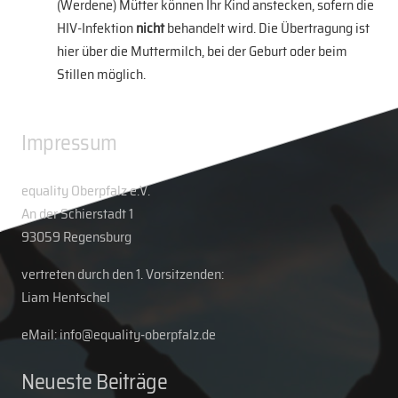
(Werdene) Mütter können Ihr Kind anstecken, sofern die
HIV-Infektion
nicht
behandelt wird. Die Übertragung ist
hier über die Muttermilch, bei der Geburt oder beim
Stillen möglich.
Impressum
equality Oberpfalz e.V.
An der Schierstadt 1
93059 Regensburg
vertreten durch den 1. Vorsitzenden:
Liam Hentschel
eMail: info@equality-oberpfalz.de
Neueste Beiträge