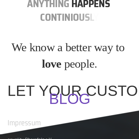
A
N
Y
T
H
I
N
G
HAPPENS
C
O
N
T
I
N
I
O
U
S
L
Y
We know a better way to
love
people.
LET YOUR CUSTO
BLOG
Impressum